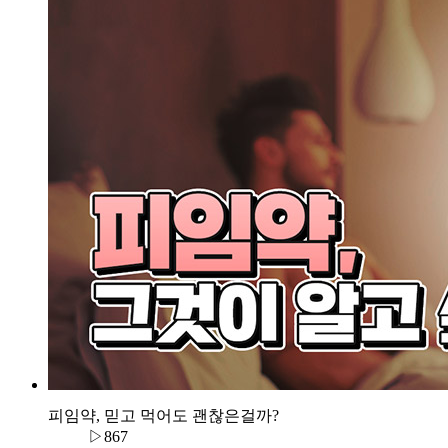
피임약, 믿고 먹어도 괜찮은걸까?
▷867