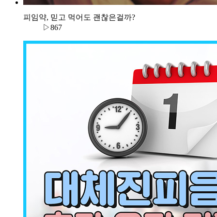
피임약, 믿고 먹어도 괜찮은걸까?
▷867