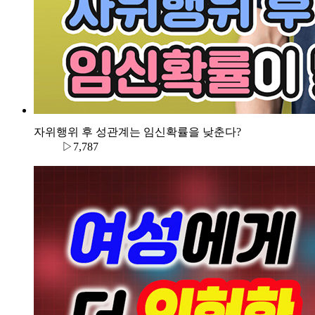
자위행위 후 성관계는 임신확률을 낮춘다?
▷7,787