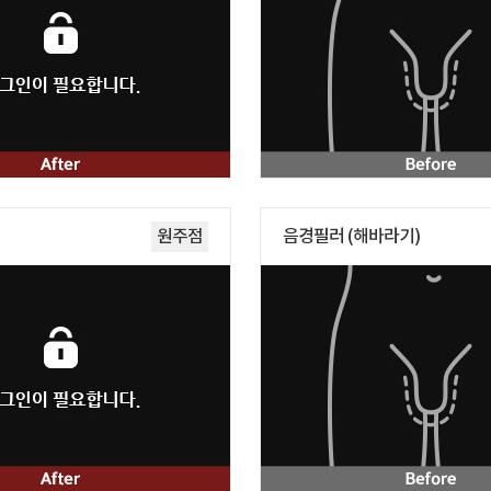
원주점
음경필러 (해바라기)