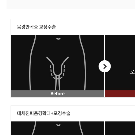
음경만곡증 교정수술
대체진피음경확대+포경수술