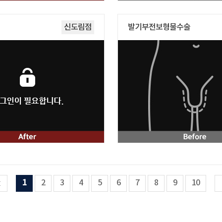
신도림점
발기부전보형물수술
1
2
3
4
5
6
7
8
9
10