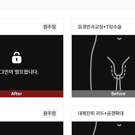
원주점
음경만곡교정+T링수술
원주점
대체진피 귀두+음경확대