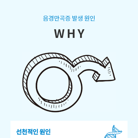
음경만곡증 발생 원인
W H Y
선천적인 원인