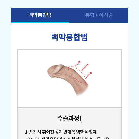
백막봉합법
봉합 + 이식술
백막봉합법
수술과정!
휘어진 성기 반대쪽 백막
절제
1. 발기 시
을