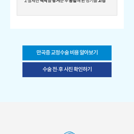
백막
당겨
봉합
고정
2. 절제한
을
준 후
해 휜 성기를
만곡증 교정수술 비용 알아보기
수술 전·후 사진 확인하기