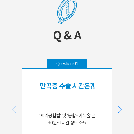
Q & A
Question 01
만곡증 수술 시간은?!
‘백막봉합법’ 및 ‘봉합+이식술’은
30분~1시간 정도 소요