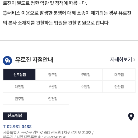
로진이 별도로 정한 약관 및 정책에 따릅니다.
③서비스 이용으로 발생한 분쟁에 대해 소송이 제기되는 경우 유로진
의 본사 소재지를 관할하는 법원을 관할 법원으로 합니다.
유로진 지점안내
자세히보기
신도림점
광주점
구리점
대구점
대전점
부산점
수원점
안산점
원주점
인천점
신도림점
T 02.981.0488
서울특별시 구로구 경인로 661 신도림1차푸르지오 213호 /
이두진 / 사업자등록번호 : 762-92-01970