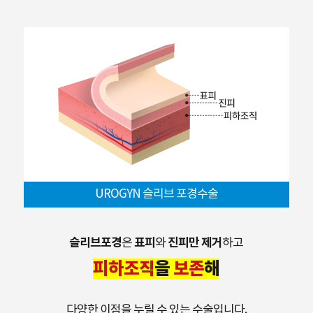
UROGYN 슬리브 포경수술
슬리브포경
표피
진피만 제거
은
와
하고
피하조직
을
보존
해
다양한 이점을 누릴 수 있는 수술입니다.