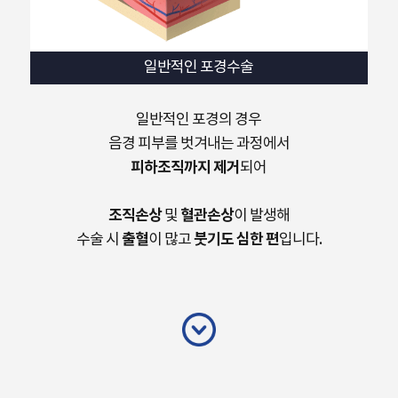
일반적인 포경수술
일반적인 포경의 경우
음경 피부를 벗겨내는 과정에서
피하조직까지 제거
되어
조직손상
혈관손상
및
이 발생해
출혈
붓기도 심한 편
수술 시
이 많고
입니다.