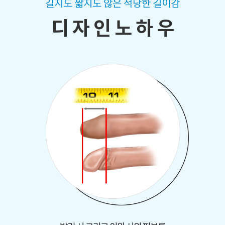
길지도 짧지도 않은 적당한 길이감
디 자 인 노 하 우