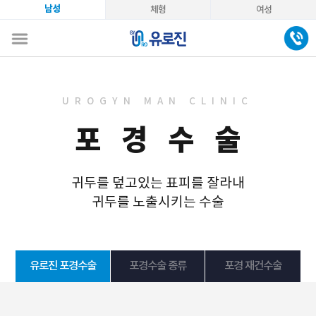
남성
체형
여성
UROGYN MAN CLINIC
포 경 수 술
귀두를 덮고있는 표피를 잘라내
귀두를 노출시키는 수술
유로진 포경수술
포경수술 종류
포경 재건수술