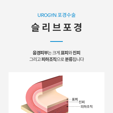
UROGYN 포경수술
슬 리 브 포 경
음경피부
표피
진피
는 크게
와
피하조직
분류
그리고
으로
됩니다