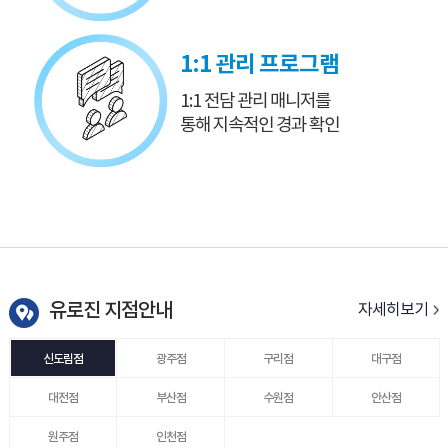
1:1 관리 프로그램
1:1 전담 관리 매니저를
통해 지속적인 경과 확인
유로진 지점안내
자세히보기
신도림점
광주점
구리점
대구점
대전점
부산점
수원점
안산점
원주점
인천점