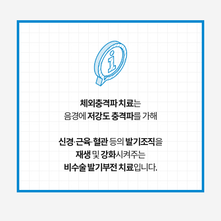
체외충격파 치료
는
저강도 충격파
음경에
를 가해
신경·근육·혈관
발기조직
등의
을
재생
강화
및
시켜주는
비수술 발기부전 치료
입니다.