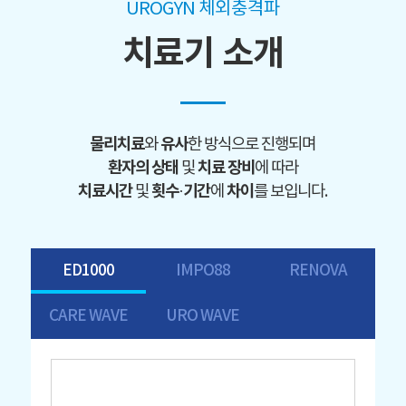
UROGYN 체외충격파
치료기 소개
물리치료
유사
와
한 방식으로 진행되며
환자의 상태
치료 장비
및
에 따라
치료시간
횟수·기간
차이
및
에
를 보입니다.
ED1000
IMPO88
RENOVA
CARE WAVE
URO WAVE