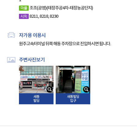
조조(공영)(태장주공4차-태장농공단지)
8211, 8218, 8230
자가용 이용시
원주고속터미널 뒤쪽 해동 주차장으로 진입하시면 됩니다.
주변사진보기
새동
새동빌딩
빌딩
입구