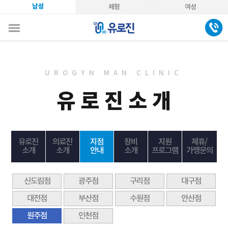
남성
체형
여성
UROGYN MAN CLINIC
유로진소개
유로진
의료진
지점
장비
지원
제휴/
소개
소개
안내
소개
프로그램
가맹문의
신도림점
광주점
구리점
대구점
대전점
부산점
수원점
안산점
원주점
인천점